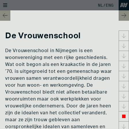
NL/
ENG
HOME
EIGENDOM
De Vrouwenschool
WAT IS EIGENDOM
RECHTEN VOOR DE NATUUR
REGENERATIE
STEWARD OWNERSHIP
De Vrouwenschool in Nijmegen is een
GRONDBELASTING
woonvereniging met een rijke geschiedenis.
DEGROWTH
Wat ooit begon als een kraakactie in de jaren
NON-WESTERN VIEW ON OWNERSHIP
DIGITAAL COLLECTIEF EIGENDOM
’70, is uitgegroeid tot een gemeenschap waar
DRIEVOUDIG EIGENAARSCHAP
vrouwen samen verantwoordelijkheid dragen
JURIDISCHE INNOVATIE
voor hun woon- en werkomgeving. De
COLLECTIVITEIT
Vrouwenschool biedt niet alleen betaalbare
INHEEMSE PERSPECTIEVEN
woonruimten maar ook werkplekken voor
COMMONS
vrouwelijke ondernemers. Door de jaren heen
SOCIAAL KAPITAAL
COLLECTIVITEIT VS SOLIDARITEIT
zijn de idealen van het collectief veranderd,
COLLECTIEF KAPITAAL
maar ze zijn trouw gebleven aan
AMSTERDAM ALTERNATIVE
oorspronkelijke idealen van samenleven en