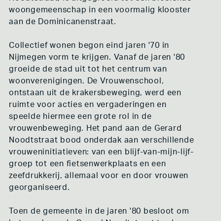
COOPLINK EN DE COÖPERATIEVE WOONBEWEGING
woongemeenschap in een voormalig klooster
DE BONTE HULST
aan de Dominicanenstraat.
ONS NIEUWE HOF
OVERIGE VOORBEELDEN
Collectief wonen begon eind jaren '70 in
COLLECTIEF EIGENDOM IN DE BOEKENWERELD
Nijmegen vorm te krijgen. Vanaf de jaren '80
ENERGIECOÖPERATIES
ARBEIDERSCOÖPERATIES
groeide de stad uit tot het centrum van
KAMPEER TERREINEN
woonverenigingen. De Vrouwenschool,
DIEPVRIESCOÖPERATIE ZIJDERVELD
ontstaan uit de krakersbeweging, werd een
COLLECTIEF EIGENDOM IN DE MUZIEK
BUURT- EN ZORGCOÖPERATIES
ruimte voor acties en vergaderingen en
DIGITALE COLLECTIEVE RUIMTE
speelde hiermee een grote rol in de
vrouwenbeweging. Het pand aan de Gerard
POLITIEK, BELEID EN FINANCIERING
COÖPERATIEVE OVERHEID
Noodtstraat bood onderdak aan verschillende
BURGERBERADEN
vrouweninitiatieven: van een blijf-van-mijn-lijf-
FINANCIERING
groep tot een fietsenwerkplaats en een
ANTIKRAAK
EXPEDITIE VRIJE RUIMTE
zeefdrukkerij, allemaal voor en door vrouwen
georganiseerd.
ACTIVISME
KRAKEN
WOONPROTEST
Toen de gemeente in de jaren '80 besloot om
OCCUPY