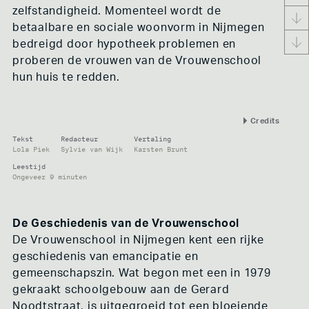
VRIJPLAATSEN
zelfstandigheid. Momenteel wordt de
OT301
betaalbare en sociale woonvorm in Nijmegen
HET DOMIJN
bedreigd door hypotheek problemen en
BAJESDORP
VEERHUIS
proberen de vrouwen van de Vrouwenschool
OCCII/BINNENPRET
hun huis te redden.
VRIJ BETON
VRIJE RUIMTE FESTIVAL
LANDBOUW / NATUUR
Credits
BUYWORLD
Tekst
Redacteur
Vertaling
LENTELAND
Lola Piek
Sylvie van Wijk
Karsten Brunt
BOERMARKEN
Leestijd
KAPITALOCEEN
Ongeveer 9 minuten
GROND VAN BESTAAN
WONEN
DE WARREN
De Geschiedenis van de Vrouwenschool
ECODORP BOEKEL
De Vrouwenschool in Nijmegen kent een rijke
WONINGBOUWVERENIGING GELDERLAND
CLT H-BUURT
geschiedenis van emancipatie en
VRIJCOOP
gemeenschapszin. Wat begon met een in 1979
DE NIEUWE MEENT
gekraakt schoolgebouw aan de Gerard
ROTTERDAMS WOONGENOOTSCHAP
DE VROUWENSCHOOL
Noodtstraat, is uitgegroeid tot een bloeiende