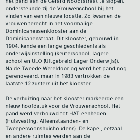
het pand aan de Gerard Noodtstraat te slopen,
KLIMAAT ACTIVISME
ondersteunde zij de Vrouwenschool bij het
RECHT OP DE STAD
ADEV
vinden van een nieuwe locatie. Zo kwamen de
vrouwen terecht in het voormalige
CONCLUSIE
Dominicanessenklooster aan de
Dominicanenstraat. Dit klooster, gebouwd in
SCREENING TOOL
1904, kende een lange geschiedenis als
onderwijsinstelling (keuterschool, lagere
LISTENING PLAYLIST
school en ULO (Uitgebreid Lager Onderwijs)).
DEEL JE KENNIS
Na de Tweede Wereldoorlog werd het pand nog
gerenoveerd, maar in 1983 vertrokken de
INSPIRATIE BLOG
laatste 12 zusters uit het klooster.
ABOUT / CONTACT
De verhuizing naar het klooster markeerde een
nieuw hoofdstuk voor de Vrouwenschool. Het
pand werd verbouwd tot HAT-eenheden
(Huisvesting, Alleenstaanden- en
Tweepersoonshuishoudens). De kapel, eetzaal
en andere ruimtes werden aan de